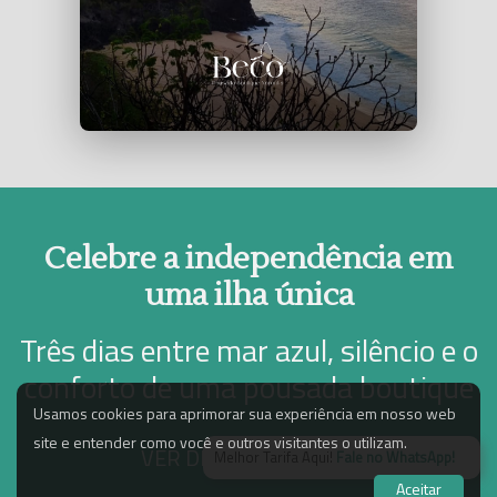
Celebre a independência em
uma ilha única
Três dias entre mar azul, silêncio e o
conforto de uma pousada boutique
Usamos cookies para aprimorar sua experiência em nosso web
site e entender como você e outros visitantes o utilizam.
VER DISPONIBILIDADE
Melhor Tarifa Aqui!
Fale no WhatsApp!
Aceitar