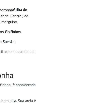
A ilha de
ar de Dentro”, de
o mergulho.
dos Golfinhos
.
o Sueste
.
il acesso a todas as
onha
lfinhos,
é considerada
 bem alta. Sua areia é