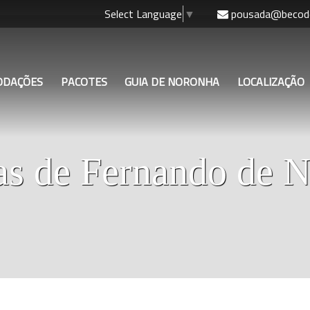
pousada@becode
Select Language
▼
ODAÇÕES
PACOTES
GUIA DE NORONHA
LOCALIZAÇÃO
as de Fernando de 