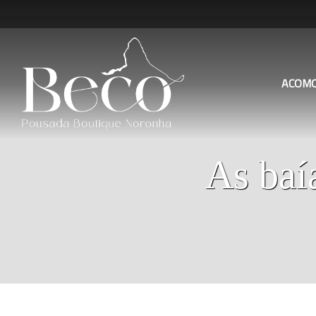
ACOM
As baí