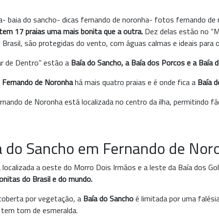
tem 17 praias uma mais bonita que a outra.
Dez delas estão no “M
 Brasil, são protegidas do vento, com águas calmas e ideais para 
ar de Dentro” estão a
Baía do Sancho, a Baía dos Porcos e a Baía 
e
Fernando de Noronha
há mais quatro praias e é onde fica a
Baía d
ando de Noronha está localizada no centro da ilha, permitindo fác
a do Sancho em Fernando de Nor
 localizada a oeste do Morro Dois Irmãos e a leste da Baía dos Go
onitas do Brasil e do mundo.
coberta por vegetação, a
Baía do Sancho
é limitada por uma falésia
a tem tom de esmeralda.