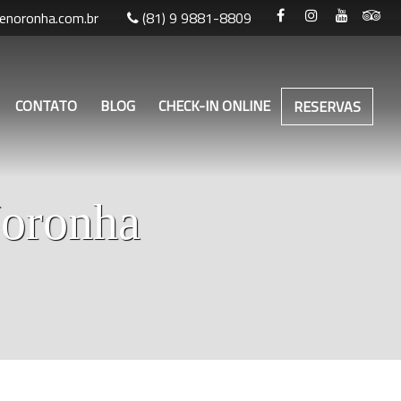
noronha.com.br
(81) 9 9881-8809
CONTATO
BLOG
CHECK-IN ONLINE
RESERVAS
Noronha